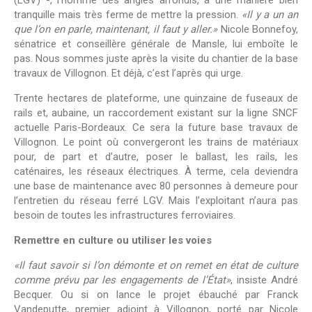
tranquille mais très ferme de mettre la pression.
«Il y a un an
que l’on en parle, maintenant, il faut y aller.»
Nicole Bonnefoy,
sénatrice et conseillère générale de Mansle, lui emboîte le
pas. Nous sommes juste après la visite du chantier de la base
travaux de Villognon. Et déjà, c’est l’après qui urge.
Trente hectares de plateforme, une quinzaine de fuseaux de
rails et, aubaine, un raccordement existant sur la ligne SNCF
actuelle Paris-Bordeaux. Ce sera la future base travaux de
Villognon. Le point où convergeront les trains de matériaux
pour, de part et d’autre, poser le ballast, les rails, les
caténaires, les réseaux électriques. À terme, cela deviendra
une base de maintenance avec 80 personnes à demeure pour
l’entretien du réseau ferré LGV. Mais l’exploitant n’aura pas
besoin de toutes les infrastructures ferroviaires.
Remettre en culture ou utiliser les voies
«Il faut savoir si l’on démonte et on remet en état de culture
comme prévu par les engagements de l’État»
, insiste André
Becquer. Ou si on lance le projet ébauché par Franck
Vandeputte, premier adjoint à Villognon, porté par Nicole