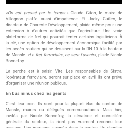
«On est pressé par le temps.»
Claude Giton, le maire de
Villognon piaffe aussi d’impatience. Et Jacky Guillen, le
directeur de Charente Développement, plaide même pour une
extension à d’autres activités que l’agriculture. Une vraie
plateforme de fret qui pourrait tenter certains logisticiens. À
la clé, une option de développement économique facilité par
les accès routiers qui se dessinent sur la RN 10 à la hauteur
de Mansle.
«Le fret ferroviaire, ce sera l’avenir»
, plaide Nicole
Bonnefoy.
La perche est à saisir. Vite. Les responsables de Sistra,
l’opérateur ferroviaire, seront sur place en avril. Ils ont prévu
d’organiser une réunion publique.
En bus minus chez les géants
C’est leur coin. Ils sont pour la plupart élus du canton de
Mansle, maires ou délégués communautaires. Mais hier,
invités par Nicole Bonnefoy, la sénatrice et conseillère
générale du secteur, ils n’ont pas vraiment reconnu leur
paysage. Une immense saignée dans le canton. Un chantier