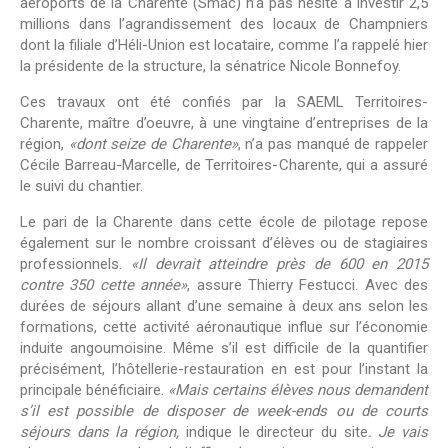
aéroports de la Charente (Smac) n’a pas hésité à investir 2,5
millions dans l’agrandissement des locaux de Champniers
dont la filiale d’Héli-Union est locataire, comme l’a rappelé hier
la présidente de la structure, la sénatrice Nicole Bonnefoy.
Ces travaux ont été confiés par la SAEML Territoires-
Charente, maître d’oeuvre, à une vingtaine d’entreprises de la
région,
«dont seize de Charente»
, n’a pas manqué de rappeler
Cécile Barreau-Marcelle, de Territoires-Charente, qui a assuré
le suivi du chantier.
Le pari de la Charente dans cette école de pilotage repose
également sur le nombre croissant d’élèves ou de stagiaires
professionnels.
«Il devrait atteindre près de 600 en 2015
contre 350 cette année»
, assure Thierry Festucci. Avec des
durées de séjours allant d’une semaine à deux ans selon les
formations, cette activité aéronautique influe sur l’économie
induite angoumoisine. Même s’il est difficile de la quantifier
précisément, l’hôtellerie-restauration en est pour l’instant la
principale bénéficiaire.
«Mais certains élèves nous demandent
s’il est possible de disposer de week-ends ou de courts
séjours dans la région,
indique le directeur du site
. Je vais