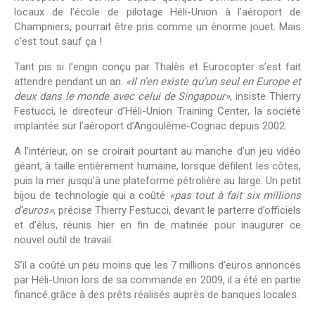
locaux de l’école de pilotage Héli-Union à l’aéroport de
Champniers, pourrait être pris comme un énorme jouet. Mais
c’est tout sauf ça !
Tant pis si l’engin conçu par Thalès et Eurocopter s’est fait
attendre pendant un an.
«Il n’en existe qu’un seul en Europe et
deux dans le monde avec celui de Singapour»
, insiste Thierry
Festucci, le directeur d’Héli-Union Training Center, la société
implantée sur l’aéroport d’Angoulême-Cognac depuis 2002.
A l’intérieur, on se croirait pourtant au manche d’un jeu vidéo
géant, à taille entièrement humaine, lorsque défilent les côtes,
puis la mer jusqu’à une plateforme pétrolière au large. Un petit
bijou de technologie qui a coûté
«pas tout à fait six millions
d’euros»
, précise Thierry Festucci, devant le parterre d’officiels
et d’élus, réunis hier en fin de matinée pour inaugurer ce
nouvel outil de travail.
S’il a coûté un peu moins que les 7 millions d’euros annoncés
par Héli-Union lors de sa commande en 2009, il a été en partie
financé grâce à des prêts réalisés auprès de banques locales.