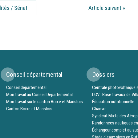
lités / Sénat
Article suivant
»
Conseil départemental
Dossiers
Conseil départemental
Centrale photovoltaïque s
Mon travail au Conseil Départemental
LGV : Base travaux de Vil
Mon travail sur le canton Boixe et Manslois
Éducation nutritionnelle
Canton Boixe et Manslois
Chanvre
Syndicat Mixte des Aérop
Randonnées nautiques en
Échangeur complet au su
Stade d’eaux vives en Ruf