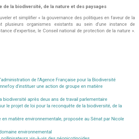
e de la biodiversité, de la nature et des paysages
eler et simplifier « la gouvernance des politiques en faveur de la
ant plusieurs organismes existants au sein d’une instance de
stance d’expertise, le Conseil national de protection de la nature ».
dministration de l’Agence Française pour la Biodiversité
onnefoy d’instituer une action de groupe en matière
la biodiversité après deux ans de travail parlementaire
r le projet de loi pour la reconquête de la biodiversité, de la
pe en matière environnementale, proposée au Sénat par Nicole
e domaine environnemental
ollinisateurs vis-à-vis des néonicotinoïdes