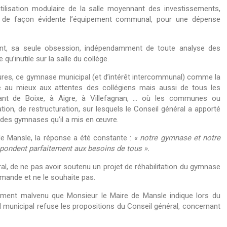
utilisation modulaire de la salle moyennant des investissements,
ant de façon évidente l’équipement communal, pour une dépense
ent, sa seule obsession, indépendamment de toute analyse des
u’inutile sur la salle du collège.
esures, ce gymnase municipal (et d’intérêt intercommunal) comme la
dre au mieux aux attentes des collégiens mais aussi de tous les
Amant de Boixe, à Aigre, à Villefagnan, … où les communes ou
, de restructuration, sur lesquels le Conseil général a apporté
 des gymnases qu’il a mis en œuvre.
 de Mansle, la réponse a été constante :
« notre gymnase et notre
respondent parfaitement aux besoins de tous ».
ral, de ne pas avoir soutenu un projet de réhabilitation du gymnase
demande et ne le souhaite pas.
rement malvenu que Monsieur le Maire de Mansle indique lors du
l municipal refuse les propositions du Conseil général, concernant