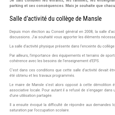
Je sais combien les enfants, les familles, les enseigna
parking et ses conséquences. Mais je souhaite que chacu
Salle d’activité du collège de Mansle
Depuis mon élection au Conseil général en 2008, la salle d’ac
discussions. J’ai souhaité vous apporter les éléments nécess
La salle d’activité physique présente dans l’enceinte du collèg
Par ailleurs, l’importance des équipements et terrains de spor
cohérence avec les besoins de l’enseignement d’EPS.
C’est dans ces conditions que cette salle d’activité devait êt
été obtenu et les travaux programmés.
Le maire de Mansle s’est alors opposé à cette démolition é
associative locale. Pour autant il a refusé de s’engager dans
d’une utilisation partagée.
Il a ensuite évoqué la difficulté de répondre aux demandes lo
saturation par l’occupation scolaire.