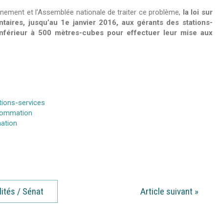
ernement et l’Assemblée nationale de traiter ce problème,
la loi sur
ires, jusqu’au 1e janvier 2016, aux gérants des stations-
inférieur à 500 mètres-cubes pour effectuer leur mise aux
tions-services
nsommation
ation
lités / Sénat
Article suivant
»