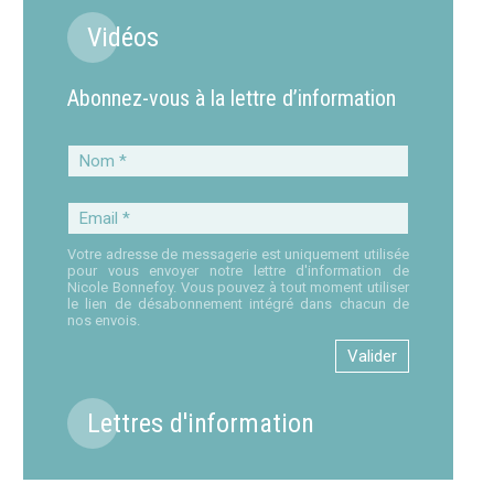
Vidéos
Abonnez-vous à la lettre d’information
Nom
*
Email
*
Votre adresse de messagerie est uniquement utilisée
pour vous envoyer notre lettre d'information de
Nicole Bonnefoy. Vous pouvez à tout moment utiliser
le lien de désabonnement intégré dans chacun de
nos envois.
Lettres d'information