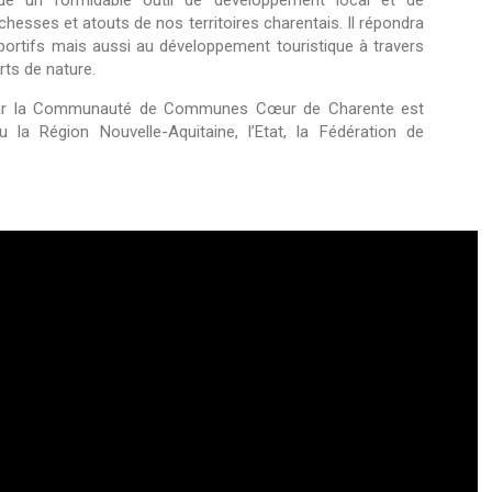
tue un formidable outil de développement local et de
ichesses et atouts de nos territoires charentais. Il répondra
ortifs mais aussi au développement touristique à travers
rts de nature.
par la Communauté de Communes Cœur de Charente est
 la Région Nouvelle-Aquitaine, l’Etat, la Fédération de