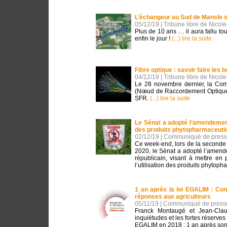
L’échangeur au Sud de Mansle s
05/12/19 | Tribune libre de Nicol
Plus de 10 ans … il aura fallu t
enfin le jour !
(...) lire la suite
Fibre optique : savoir faire les 
04/12/19 | Tribune libre de Nicol
Le 28 novembre dernier, la C
(Nœud de Raccordement Optique
SFR.
(...) lire la suite
Le Sénat a adopté l’amendement
des produits phytopharmaceuti
02/12/19 | Communiqué de press
Ce week-end, lors de la seconde l
2020, le Sénat a adopté l’amende
républicain, visant à mettre en
l’utilisation des produits phytop
1 an après la loi EGALIM : Con
réponses aux agriculteurs
05/11/19 | Communiqué de presse
Franck Montaugé et Jean-Clau
inquiétudes et les fortes réserves
EGALIM en 2018 : 1 an après son en