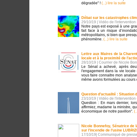
dégradée" !
(...) lire la suite
Débat sur les catastrophes clim
29/10/19 | Vidéo de l'interventi
Notre pays est exposé à une grand
fait face à un risque d’inonda
métropolitains, si bien que presq
phénomène.
(...) lire la suite
Lettre aux Maires de la Charente
locale et à la proximité de l’acti
28/10/19 | Courrier de Nicole Bo
Le Sénat a achevé, après deux
l'engagement dans la vie locale e
vous faire connaitre mon analyse 
même avons formulées au cours 
Question d’actualité : Situatio
23/10/19 | Vidéo de l'interventio
Question : En mars dernier, lors
affirmiez, madame la ministre, qu
économique de notre pavillon".
(.
Nicole Bonnefoy, Sénatrice de
sur l’incendie de l’usine LUBRI
17/10/19| Communiqué de presse