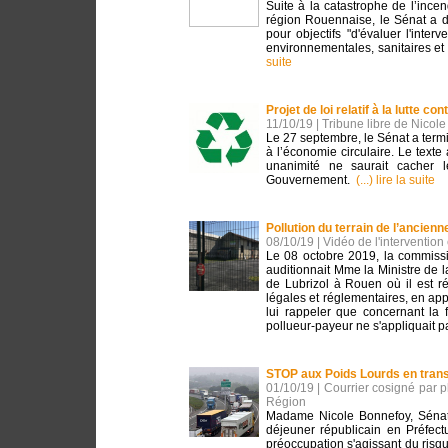
Suite à la catastrophe de l’ince
région Rouennaise, le Sénat a 
pour objectifs "d'évaluer l'inte
environnementales, sanitaires et
suite
Projet de loi relatif à la lutte co
11/10/19 | Tribune libre de Nicol
Le 27 septembre, le Sénat a terminé
à l’économie circulaire. Le texte
unanimité ne saurait cacher l
Gouvernement.
(...) lire la suite
Pollution du terrain de l’ancie
08/10/19 | Vidéo de l'interventi
Le 08 octobre 2019, la commissi
auditionnait Mme la Ministre de la
de Lubrizol à Rouen où il est ré
légales et réglementaires, en appl
lui rappeler que concernant la 
pollueur-payeur ne s'appliquait 
STOP aux Poids Lourds en trans
01/10/19 | Courrier cosigné par 
Région
Madame Nicole Bonnefoy, Sénat
déjeuner républicain en Préfec
préoccupation s'agissant du risque