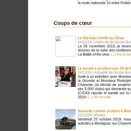
la route nationale 10 entre Poit
Coups de cœur
Le Hip-hop s’invite au Sénat
04/12/19 | Vidéo de de Nicole Bo
Le 26 novembre 2019, je receva
dorures de la salle des confére
La Battle of the year.
(...) lire la su
Le karaté a sa place aux JO de 
04/12/19 | Actualité de Nicole Bo
Suite à un entretien avec Monsie
la Gironde et Monsieur Rodolph
Charente, j'ai décidé de soutenir
ses 5 000 clubs) qui demande qu
(COJO) rajoute le karaté sur la 
2024.
(...) lire la suite
Nouvelle cantine scolaire à Mo
25/10/19 | Photos
Vendredi 25 octobre 2019, inaugu
activités à Montignac sur Charen