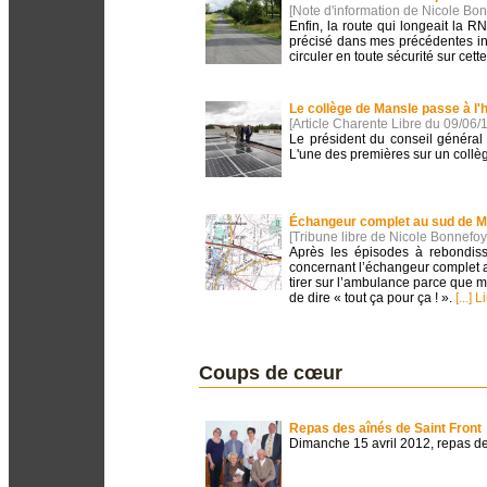
[Note d'information de Nicole Bo
Enfin, la route qui longeait la 
précisé dans mes précédentes inte
circuler en toute sécurité sur cett
Le collège de Mansle passe à l'
[Article Charente Libre du 09/06/
Le président du conseil général 
L'une des premières sur un collè
Échangeur complet au sud de Ma
[Tribune libre de Nicole Bonnefoy
Après les épisodes à rebondiss
concernant l’échangeur complet a
tirer sur l’ambulance parce que m
de dire « tout ça pour ça ! ».
[...] 
Coups de cœur
Repas des aînés de Saint Front
Dimanche 15 avril 2012, repas de