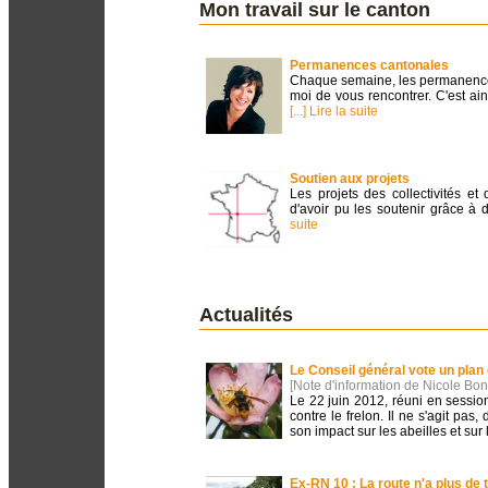
Mon travail sur le canton
Permanences cantonales
Chaque semaine, les permanences
moi de vous rencontrer. C'est ain
[...] Lire la suite
Soutien aux projets
Les projets des collectivités e
d'avoir pu les soutenir grâce à
suite
Actualités
Le Conseil général vote un plan d
[Note d'information de Nicole Bo
Le 22 juin 2012, réuni en session
contre le frelon. Il ne s'agit pas,
son impact sur les abeilles et su
Ex-RN 10 : La route n'a plus de t