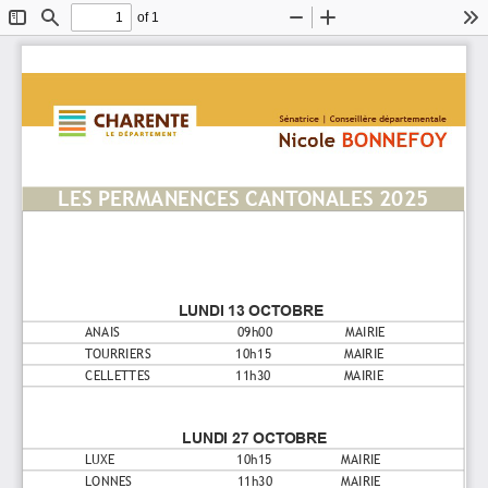
of 1
Toggle
Find
Zoom
Zoom
To
Sidebar
Out
In
LES PERMANENCES CANTONALES 2025
LUNDI 13 OCTOBRE
ANAIS                             09h00                  MAIRIE
TOURRIERS                     10h15                  MAIRIE
CELLETTES                     11h30                  MAIRIE
LUNDI 27 OCTOBRE
LUXE                              10h15                 MAIRIE
LONNES                          11h30                 MAIRIE