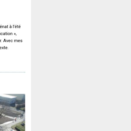
nat à l’été
ication »,
er. Avec mes
exte.