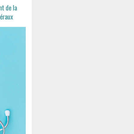
t de la
béraux