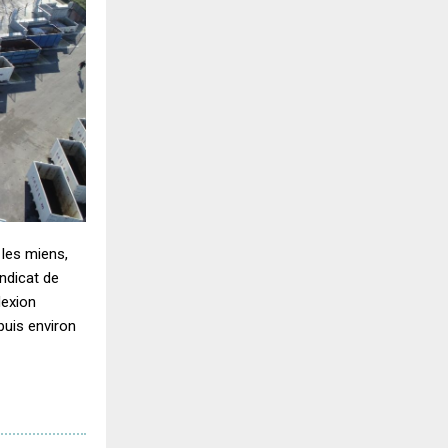
 les miens,
yndicat de
lexion
puis environ