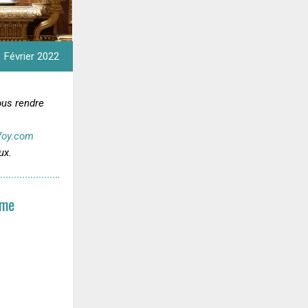
Février 2022
ous rendre
foy.com
ux.
ime