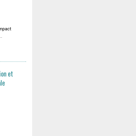
'impact
..
ion et
ale